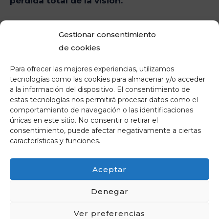
pérdida total de la visión.
Como mejorar la visión con
Gestionar consentimiento
cataratas
de cookies
Para ofrecer las mejores experiencias, utilizamos
Afortunadamente, la cirugía de cataratas es un
tecnologías como las cookies para almacenar y/o acceder
procedimiento común y efectivo que puede
a la información del dispositivo. El consentimiento de
restaurar la visión. Durante la cirugía, se realiza
estas tecnologías nos permitirá procesar datos como el
una pequeña incisión en el ojo y se extrae la
comportamiento de navegación o las identificaciones
únicas en este sitio. No consentir o retirar el
lente natural nublada. Luego, se coloca una
consentimiento, puede afectar negativamente a ciertas
lente intraocular artificial en el ojo para
características y funciones.
restaurar la visión.
Aceptar
Se trata de una operación muy sencilla, con
una duración de apenas 15 minutos. Además,
Denegar
en este proceso se utiliza
anestesia local
, no
requiere hospitalización.
Ver preferencias