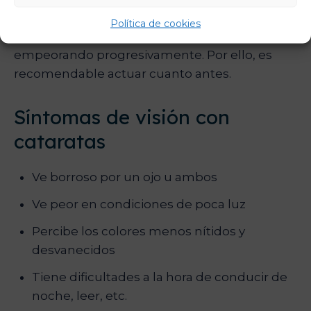
Recuerda que
las cataratas no mejoran si no
Política de cookies
se operan
. Al revés, su tendencia es ir
empeorando progresivamente. Por ello, es
recomendable actuar cuanto antes.
Síntomas de visión con
cataratas
Ve borroso por un ojo u ambos
Ve peor en condiciones de poca luz
Percibe los colores menos nítidos y
desvanecidos
Tiene dificultades a la hora de conducir de
noche, leer, etc.