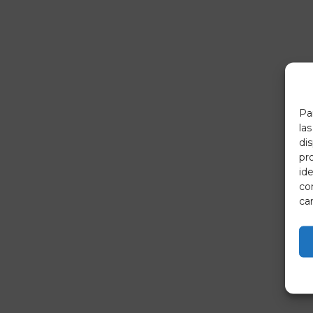
Pa
la
di
pr
ide
co
car