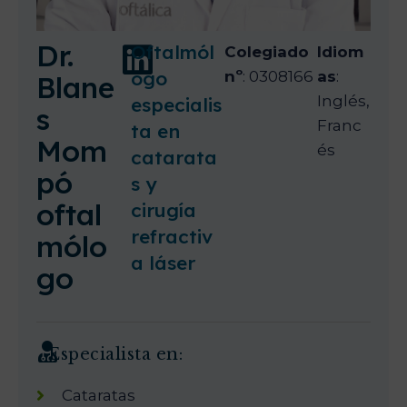
Dr.
Oftalmól
Colegiado
Idiom
ogo
nº
: 0308166
as
:
Blane
Inglés,
especialis
s
Franc
ta en
Mom
és
catarata
pó
s y
oftal
cirugía
refractiv
mólo
a láser
go
Especialista en:
Cataratas