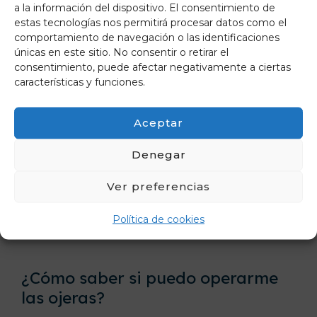
Desventajas
a la información del dispositivo. El consentimiento de
estas tecnologías nos permitirá procesar datos como el
comportamiento de navegación o las identificaciones
Riesgos asociados a cualquier cirugía
únicas en este sitio. No consentir o retirar el
(infección, sangrado, mala cicatrización).
consentimiento, puede afectar negativamente a ciertas
características y funciones.
Período de recuperación necesario.
Aceptar
No es efectivo para todos los tipos de
Denegar
ojeras.
Ver preferencias
Posibles resultados no deseados si no se
realiza con un especialista calificado
Política de cookies
¿Cómo saber si puedo operarme
las ojeras?