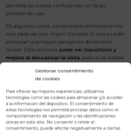
pantalla se vuelve confusa tras un largo
periodo de uso.
En algunos casos, es necesario entrecerrar los
ojos para ver con mayor claridad, lo que puede
provocar una mayor sensación de tensión
ocular. Este síntoma
suele ser transitorio y
mejora al descansar la vista
, pero si se vuelve
persistente, es recomendable realizar una
Gestionar consentimiento
evaluación oftalmológica.
de cookies
Ojos secos o rojos
Para ofrecer las mejores experiencias, utilizamos
tecnologías como las cookies para almacenar y/o acceder
El enrojecimiento ocular y la sequedad son
a la información del dispositivo. El consentimiento de
signos claros de fatiga visual. Al mantener la
estas tecnologías nos permitirá procesar datos como el
vista fija en un punto durante largos períodos,
comportamiento de navegación o las identificaciones
únicas en este sitio. No consentir o retirar el
el parpadeo se reduce de manera
consentimiento, puede afectar negativamente a ciertas