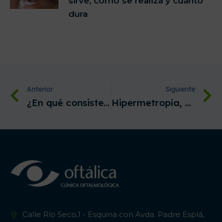
sirve, cómo se realiza y cuánto
dura
Anterior
Siguiente
¿En qué consiste la cirugía de blefaroplastia?
Hipermetropía, astigmatismo y miopía
Calle Río Seco,1 - Esquina con Avda. Padre Esplá,