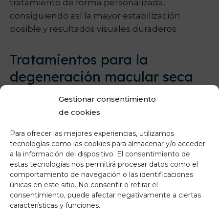
tratamiento de forma personalizada,
consiguiendo así la mayor estabilización
posible y resultados visuales duraderos.
Tratamientos para la
degeneración macular seca
A diferencia de la forma húmeda, la
Gestionar consentimiento
degeneración macular seca evoluciona de
de cookies
manera más lenta y no presenta proliferación
Para ofrecer las mejores experiencias, utilizamos
de vasos anómalos. Actualmente no existe un
tecnologías como las cookies para almacenar y/o acceder
tratamiento curativo, pero sí varias líneas de
a la información del dispositivo. El consentimiento de
estas tecnologías nos permitirá procesar datos como el
investigación y medidas clínicas que ayudan a
comportamiento de navegación o las identificaciones
frenar su avance y proteger la mácula
.
únicas en este sitio. No consentir o retirar el
consentimiento, puede afectar negativamente a ciertas
características y funciones.
Nuevas líneas de investigación