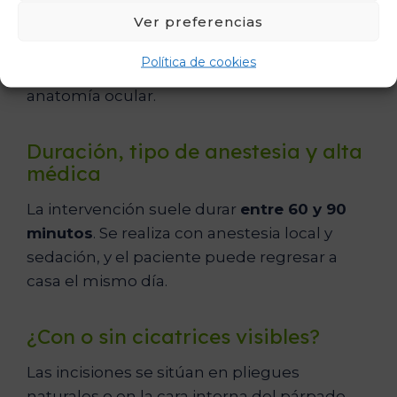
Tras un estudio previo, se realizan incisiones
Ver preferencias
milimétricas estratégicamente ocultas. Se
elimina o reposiciona la grasa y se retira el
Política de cookies
exceso de piel, respetando siempre la
anatomía ocular.
Duración, tipo de anestesia y alta
médica
La intervención suele durar
entre 60 y 90
minutos
. Se realiza con anestesia local y
sedación, y el paciente puede regresar a
casa el mismo día.
¿Con o sin cicatrices visibles?
Las incisiones se sitúan en pliegues
naturales o en la cara interna del párpado