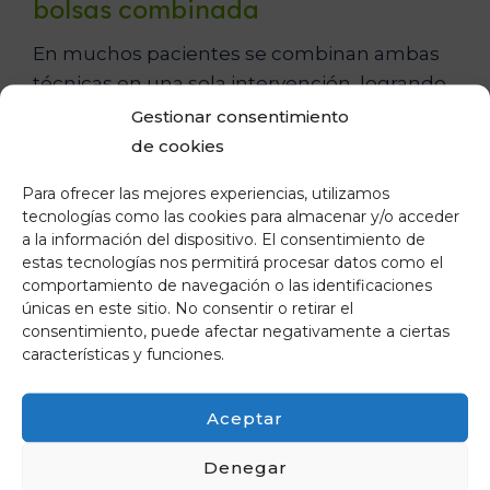
bolsas combinada
En muchos pacientes se combinan ambas
técnicas en una sola intervención, logrando
una mirada más descansada y armónica en
Gestionar consentimiento
un único acto quirúrgico.
de cookies
Para ofrecer las mejores experiencias, utilizamos
¿Cómo es la operación para
tecnologías como las cookies para almacenar y/o acceder
quitar las bolsas de los párpados?
a la información del dispositivo. El consentimiento de
estas tecnologías nos permitirá procesar datos como el
comportamiento de navegación o las identificaciones
Se trata de una cirugía planificada al detalle,
únicas en este sitio. No consentir o retirar el
segura y con una recuperación
consentimiento, puede afectar negativamente a ciertas
generalmente rápida cuando se realiza por
características y funciones.
un especialista experimentado.
Aceptar
Técnica quirúrgica paso a paso
Denegar