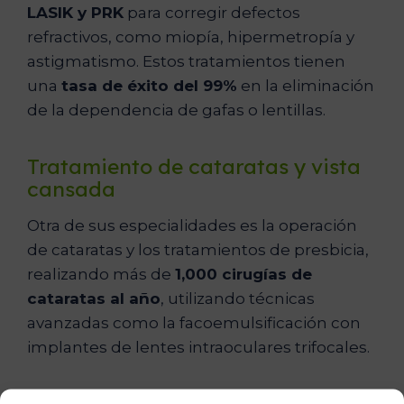
LASIK y PRK
para corregir defectos
refractivos, como miopía, hipermetropía y
astigmatismo. Estos tratamientos tienen
una
tasa de éxito del 99%
en la eliminación
de la dependencia de gafas o lentillas.
Tratamiento de cataratas y vista
cansada
Otra de sus especialidades es la operación
de cataratas y los tratamientos de presbicia,
realizando más de
1,000 cirugías de
cataratas al año
, utilizando técnicas
avanzadas como la facoemulsificación con
implantes de lentes intraoculares trifocales.
Especialización en enfermedades