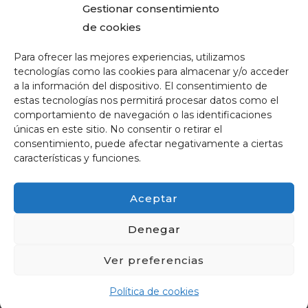
Gestionar consentimiento
de retina y mácula
de cookies
El departamento especializado en la retina
Para ofrecer las mejores experiencias, utilizamos
dispone de tecnología avanzada para el
tecnologías como las cookies para almacenar y/o acceder
diagnóstico de enfermedades retinianas
a la información del dispositivo. El consentimiento de
periféricas. Entre sus herramientas destaca
estas tecnologías nos permitirá procesar datos como el
comportamiento de navegación o las identificaciones
el sistema «
OPTOMAP
«, único en la
únicas en este sitio. No consentir o retirar el
provincia, que permite examinar los 360º de
consentimiento, puede afectar negativamente a ciertas
la retina, incluso sin necesidad de dilatar la
características y funciones.
pupila.
Aceptar
Opiniones de los pacientes sobre
Denegar
Oftálica
Ver preferencias
Los pacientes destacan la profesionalidad
del equipo médico y la atención
Política de cookies
personalizada. En plataformas de reseñas,