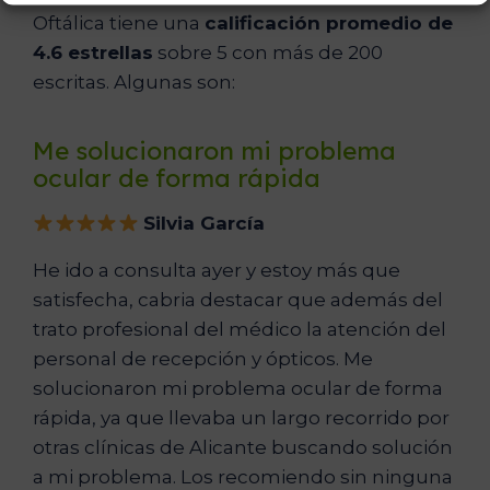
Oftálica tiene una
calificación promedio de
4.6 estrellas
sobre 5 con más de 200
escritas. Algunas son:
Me solucionaron mi problema
ocular de forma rápida
Silvia García
He ido a consulta ayer y estoy más que
satisfecha, cabria destacar que además del
trato profesional del médico la atención del
personal de recepción y ópticos. Me
solucionaron mi problema ocular de forma
rápida, ya que llevaba un largo recorrido por
otras clínicas de Alicante buscando solución
a mi problema. Los recomiendo sin ninguna