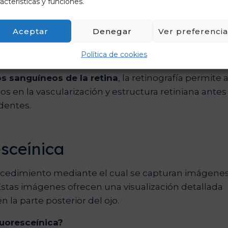
acterísticas y funciones.
arcar campos de alrededor de
30 a 45 grados
,
y la región periférica de la retina. Sin embargo,
Aceptar
Denegar
Ver preferencia
ultra-amplio que pueden capturar imágenes de hast
Política de cookies
rámica excepcionalmente amplia de la retina.
s sanguíneos de la retina
, la retinografía permite 
ios en la vascularización y estructura retiniana antes
dentes.
esceínica
procedimiento mediante el cual se capturan imágene
 Estas imágenes ofrecen una visualización detallada
 la parte posterior del ojo.
luoresceínica?