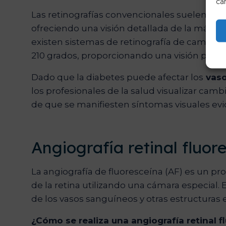
car
Las retinografías convencionales suelen ab
ofreciendo una visión detallada de la mácula 
existen sistemas de retinografía de campo 
210 grados, proporcionando una visión pano
Dado que la diabetes puede afectar los
vaso
los profesionales de la salud visualizar camb
de que se manifiesten síntomas visuales evi
Angiografía retinal fluor
La angiografía de fluoresceína (AF) es un 
de la retina utilizando una cámara especial.
de los vasos sanguíneos y otras estructuras en
¿Cómo se realiza una angiografía retinal f