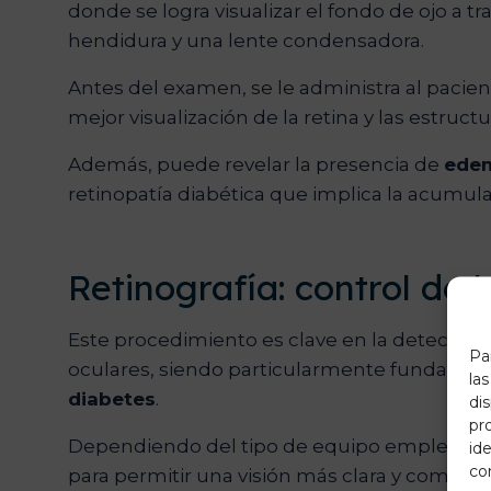
donde se logra visualizar el fondo de ojo a t
hendidura y una lente condensadora.
Antes del examen, se le administra al pacie
mejor visualización de la retina y las estruct
Además, puede revelar la presencia de
ede
retinopatía diabética que implica la acumulac
Retinografía: control de 
Este procedimiento es clave en la detecció
Pa
oculares, siendo particularmente fundamen
la
diabetes
.
di
pr
Dependiendo del tipo de equipo empleado, pu
ide
co
para permitir una visión más clara y completa