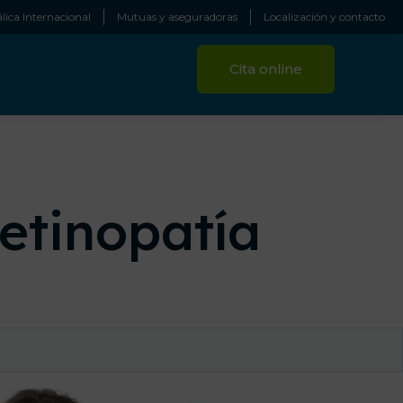
lica Internacional
Mutuas y aseguradoras
Localización y contacto
Cita online
etinopatía