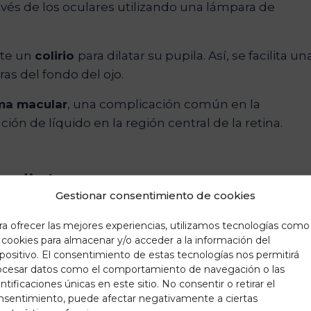
ravés de los oculares utilizando una lámpara de
nte un
colirio
para dilatar su pupila. Así, se facilita un
uras del fondo del ojo.
ma macular
, una complicación común en la
ión de líquido en la región central de la retina.
la diabetes
Gestionar consentimiento de cookies
n temprana y seguimiento de diversas condiciones
ra ofrecer las mejores experiencias, utilizamos tecnologías como
tal en el
control y manejo de pacientes con
s cookies para almacenar y/o acceder a la información del
spositivo. El consentimiento de estas tecnologías nos permitirá
ocesar datos como el comportamiento de navegación o las
ede ser necesario dilatar la pupila del paciente
ntificaciones únicas en este sitio. No consentir o retirar el
nsentimiento, puede afectar negativamente a ciertas
 de la retina.